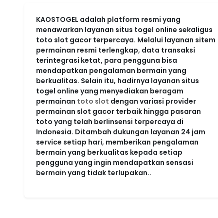
KAOSTOGEL adalah platform resmi yang
menawarkan layanan situs togel online sekaligus
toto slot gacor terpercaya. Melalui layanan sitem
permainan resmi terlengkap, data transaksi
terintegrasi ketat, para pengguna bisa
mendapatkan pengalaman bermain yang
berkualitas. Selain itu, hadirnya layanan situs
togel online yang menyediakan beragam
permainan
toto slot
dengan variasi provider
permainan slot gacor terbaik hingga pasaran
toto yang telah berlinsensi terpercaya di
Indonesia. Ditambah dukungan layanan 24 jam
service setiap hari, memberikan pengalaman
bermain yang berkualitas kepada setiap
pengguna yang ingin mendapatkan sensasi
bermain yang tidak terlupakan..