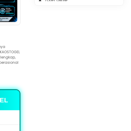
TOGEL ONLINE
TOTO TOGEL
KAOSTOGEL SLOT
KAOSTOGEL TOTO
KAOSTOGEL RESMI
KAOSTOGEL ONLINE
aya
KAOSTOGEL TERPERCAYA
i.KAOSTOGEL
 lengkap,
KAOSTOGEL LOGIN
perasional
KAOSTOGEL ALTERNATIF
TOTO SLOT
SLOT ONLINE
KAOSTOGEL SLOT ONLINE
KAOSTOGEL TOGEL ONLINE RESMI
GEL