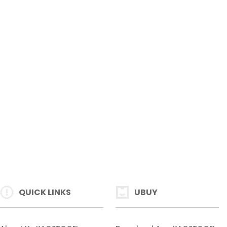
QUICK LINKS
UBUY