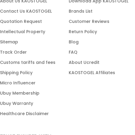
About Us KAOSTOGEL
Download App KAOSTOGEL
Contact Us KAOSTOGEL
Brands List
Quotation Request
Customer Reviews
Intellectual Property
Return Policy
Sitemap
Blog
Track Order
FAQ
Customs tariffs and fees
About Ucredit
Shipping Policy
KAOSTOGEL Affiliates
Micro Influencer
Ubuy Membership
Ubuy Warranty
Healthcare Disclaimer